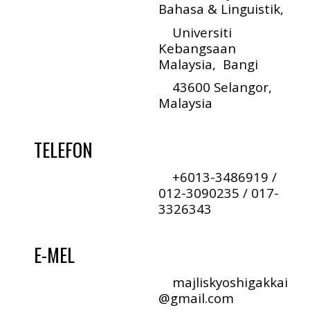
Bahasa & Linguistik
,
Universiti
Kebangsaan
Malaysia, Bangi
43
60
0
Selangor
,
Malays
ia
TELEFON
+6013-3486919 /
012-3090235 /
017-
3326343
E-
MEL
maj
lis
kyoshigakkai
@gmail.com